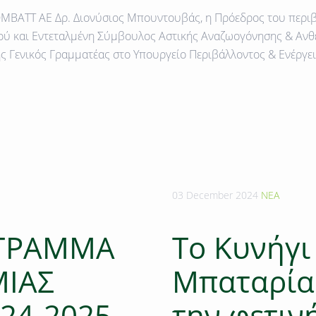
COMBATT AE
Δρ. Διονύσιος Μπουντουβάς
, η Πρόεδρος του περ
ύ και Εντεταλμένη Σύμβουλος Αστικής Αναζωογόνησης & Αν
ς Γενικός Γραμματέας στο Υπουργείο Περιβάλλοντος & Ενέργει
03 December 2024
ΝΕΑ
ΟΓΡΑΜΜΑ
Το Κυνήγι
ΜΙΑΣ
Mπαταρίας
24-2025
την φετιν