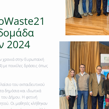
oWaste21
δομάδα
ν 2024
ν χρονιά στην
Ευρωπαϊκή
4)
με ποικίλες δράσεις όπως
λαίσιο του εκπαιδευτικού
α δημόσια και ιδιωτικά
 του Δήμου. H φετινή
ητού. Οι μαθητές κλήθηκαν