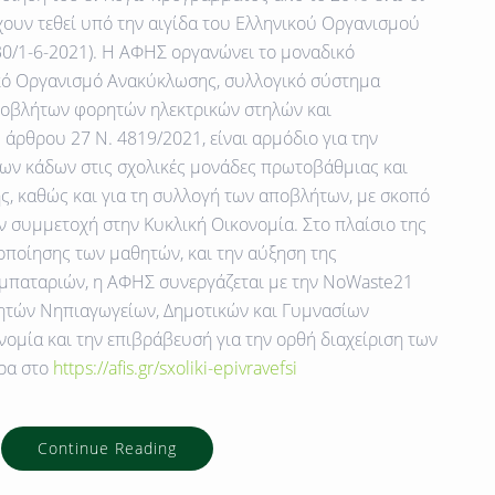
έχουν τεθεί υπό την αιγίδα του Ελληνικού Οργανισμού
0/1-6-2021). Η ΑΦΗΣ οργανώνει το μοναδικό
ικό Οργανισμό Ανακύκλωσης, συλλογικό σύστημα
αποβλήτων φορητών ηλεκτρικών στηλών και
 άρθρου 27 Ν. 4819/2021, είναι αρμόδιο για την
των κάδων στις σχολικές μονάδες πρωτοβάθμιας και
, καθώς και για τη συλλογή των αποβλήτων, με σκοπό
ν συμμετοχή στην Κυκλική Οικονομία. Στο πλαίσιο της
οποίησης των μαθητών, και την αύξηση της
παταριών, η ΑΦΗΣ συνεργάζεται με την NoWaste21
θητών Νηπιαγωγείων, Δημοτικών και Γυμνασίων
νομία και την επιβράβευσή για την ορθή διαχείριση των
ερα στο
https://afis.gr/sxoliki-epivravefsi
Continue Reading