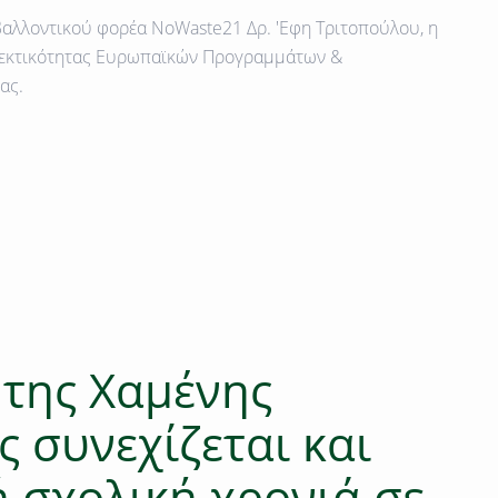
ιβαλλοντικού φορέα NoWaste21
Δρ. 'Εφη Τριτοπούλου,
η
θεκτικότητας Ευρωπαϊκών Προγραμμάτων &
ας.
 της Xαμένης
 συνεχίζεται και
ή σχολική χρονιά σε