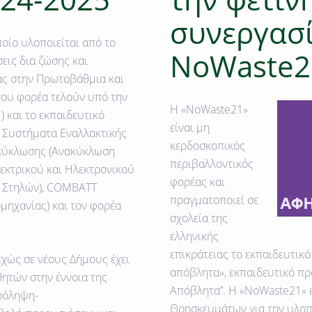
συνεργασί
οίο υλοποιείται από το
NoWaste2
εις δια ζώσης και
ιας στην Πρωτοβάθμια και
του φορέα τελούν υπό την
Η «NoWaste21»
 και το εκπαιδευτικό
είναι μη
ά Συστήματα Εναλλακτικής
κερδοσκοπικός
νακύκλωσης (Ανακύκλωση
περιβαλλοντικός
κτρικού και Ηλεκτρονικού
φορέας και
 Στηλών), COMBATT
πραγματοποιεί σε
μηχανίας) και τον φορέα
σχολεία της
ελληνικής
επικράτειας το εκπαιδευτικ
εχώς σε νέους Δήμους έχει
απόβλητα», εκπαιδευτικό πρ
ητών στην έννοια της
Απόβλητα’’. H «NoWaste21» έ
Πρόληψη-
Θρησκευμάτων για την υλοπ