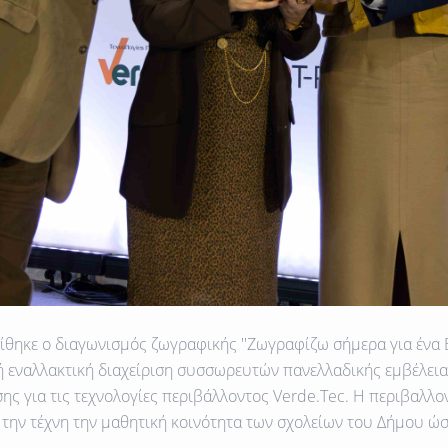
ίθηκε ο διαγωνισμός ζωγραφικής
''Ζωγραφίζω σήμερα για ένα 
 εναλλακτική διαχείριση συσσωρευτών πανελλαδικής εμβέλειας
σης για τις τεχνολογίες περιβάλλοντος Verde.Tec. H περιβαλλο
 την τέχνη την μαθητική κοινότητα των σχολείων του Δήμου ώσ