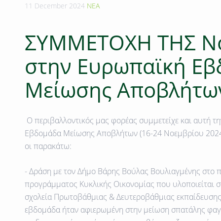
11 December 2024
ΝΕΑ
ΣΥΜΜΕΤΟΧΗ ΤΗΣ N
στην Ευρωπαϊκή Εβ
Μείωσης Αποβλήτω
Ο περιβαλλοντικός μας φορέας συμμετείχε και αυτή τη
Εβδομάδα Μείωσης Απoβλήτων (16-24 Νοεμβρίου 202
οι παρακάτω:
-
Δράση με τον Δήμο Βάρης Βούλας Βουλιαγμένης
στο π
προγράμματος Κυκλικής Οικονομίας που υλοποιείται στ
σχολεία Πρωτοβάθμιας & Δευτεροβάθμιας εκπαίδευσης
εβδομάδα ήταν αφιερωμένη στην μείωση σπατάλης φαγ