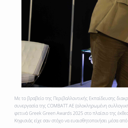
Με το βραβείο της
Περιβαλλοντικής Εκπαίδευσης
διακρ
συνεργασία της
COMBATT AE
(ολοκληρωμένη συλλογική
φετινά
Greek Green Awards 2025
στο πλαίσιο της έκθε
Κηφισιάς
είχε σαν στόχο να ευαισθητοποιήσει μέσα από