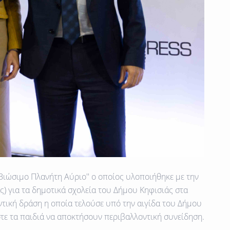
Βιώσιμο Πλανήτη Αύριο''
ο οποίος υλοποιήθηκε με την
) για τα
δημοτικά σχολεία του Δήμου Κηφισιάς
στα
ντική δράση η οποία τελούσε υπό την αιγίδα του
Δήμου
τε τα παιδιά να αποκτήσουν περιβαλλοντική συνείδηση.