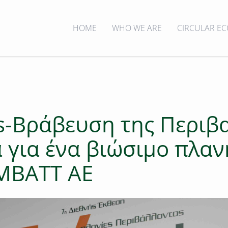
HOME
WHO WE ARE
CIRCULAR E
s-Bράβευση της Περιβ
για ένα βιώσιμο πλανή
MBATT AE