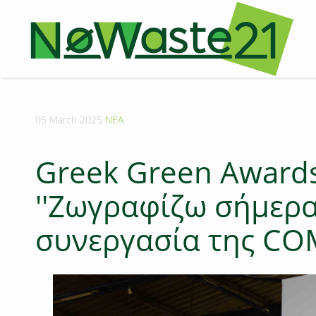
05 March 2025
ΝΕΑ
Greek Green Award
''Ζωγραφίζω σήμερα 
συνεργασία της CO