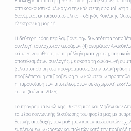
Επαναχρησιμοποίηση-Ανακύκλωση Αποβλήτων, με προ
οπτικοακουστικό υλικό για την καλύτερη αφομοίωση τ
διανέμεται εκπαιδευτικό υλικό – οδηγός Κυκλικής Οικο
ηλεκτρονική μορφή.
Η δεύτερη φάση περιλαμβάνει την δυνατότητα τοποθέτ
συλλογή τουλάχιστον τεσσάρων (4) ρευμάτων Ανακύκλ
κείμενη νομοθεσία, με παράλληλη καταγραφή, παρακολ
αποτελεσμάτων συλλογής, με σκοπό τη διεξαγωγή συμπ
βελτιστοποίηση του προγράμματος. Στην τελική φάση
προβλέπεται η επιβράβευση των καλύτερων προσπαθει
η παρουσίαση των αποτελεσμάτων σε ξεχωριστή εκδήλω
έτους (Ιούνιος 2025).
Το πρόγραμμα Κυκλικής Οικονομίας και Μηδενικών Απ
τα μέσα κοινωνικής δικτύωσης του φορέα μας με αναρτή
θετικής αποδοχής των μαθητών και εκπαιδευτικών σχολ
εμπλεκομένων φορέων και πολιτών κατά την προβολή τ