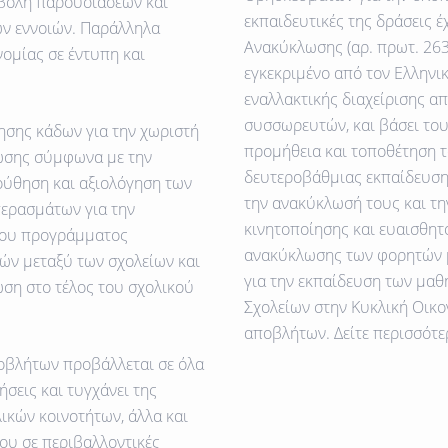
βολή παρουσιάσεων και
εκπαιδευτικές της δράσεις 
ων εννοιών. Παράλληλα
Ανακύκλωσης (αρ. πρωτ. 263
νομίας σε έντυπη και
εγκεκριμένο από τον Ελλην
εναλλακτικής διαχείρισης 
συσσωρευτών, και βάσει του
ησης κάδων για την χωριστή
προμήθεια και τοποθέτηση 
ωσης σύμφωνα με την
δευτεροβάθμιας εκπαίδευσης
ούθηση και αξιολόγηση των
την ανακύκλωσή τους και τη
ερασμάτων για την
κινητοποίησης και ευαισθητ
 του προγράμματος
ανακύκλωσης των φορητών μ
ών μεταξύ των σχολείων και
για την εκπαίδευση των μα
ση στο τέλος του σχολικού
Σχολείων στην Κυκλική Οικο
αποβλήτων. Δείτε περισσότ
οβλήτων προβάλλεται σε όλα
σεις και τυγχάνει της
ικών κοινοτήτων, άλλα και
ου σε περιβαλλοντικές