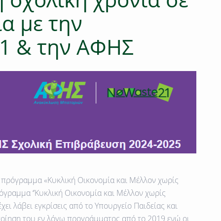
α με την
1 & την ΑΦΗΣ
ό πρόγραμμα «Κυκλική Οικονομία και Μέλλον χωρίς
όγραμμα ‘’Κυκλική Οικονομία και Μέλλον χωρίς
χει λάβει εγκρίσεις από το Υπουργείο Παιδείας και
οίηση του εν λόγω προγράμματος από το 2019 ενώ οι