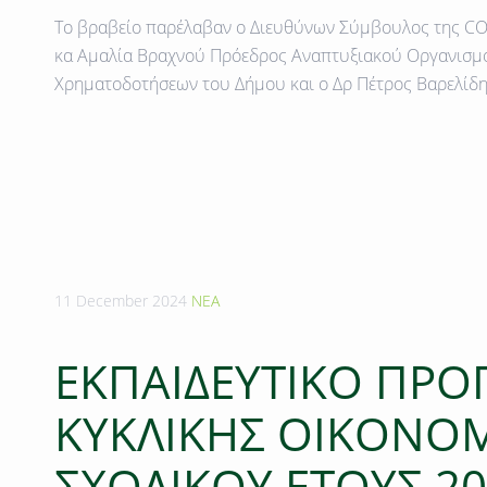
Το βραβείο παρέλαβαν ο Διευθύνων Σύμβουλος της 
κα Αμαλία Βραχνού
Πρόεδρος Αναπτυξιακού Οργανισμο
Χρηματοδοτήσεων του Δήμου και ο Δρ Πέτρος Βαρελίδη
11 December 2024
ΝΕΑ
ΕΚΠΑΙΔΕΥΤΙΚΟ ΠΡ
ΚΥΚΛΙΚΗΣ ΟΙΚΟΝΟ
ΣΧΟΛΙΚΟΥ ΕΤΟΥΣ 20