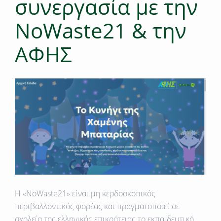
συνεργασία με την
NoWaste21 & την
ΑΦΗΣ
Η «NoWaste21» είναι μη κερδοσκοπικός
περιβαλλοντικός φορέας και πραγματοποιεί σε
σχολεία της ελληνικής επικράτειας το εκπαιδευτικό