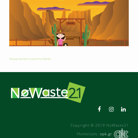
FaLang translation system by Faboba
Copyright © 2019 NoWaste21
Υλοποίηση:
opk.gr