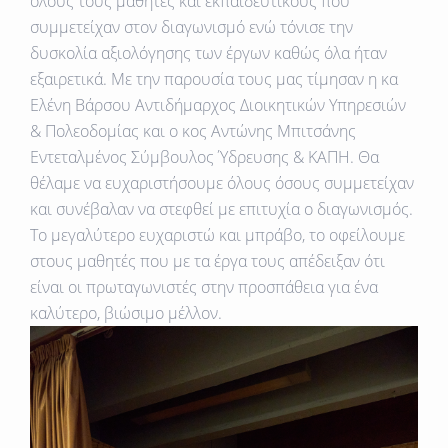
όλους τους μαθητές και εκπαιδευτικούς που
συμμετείχαν στον διαγωνισμό ενώ τόνισε την
δυσκολία αξιολόγησης των έργων καθώς όλα ήταν
εξαιρετικά. Με την παρουσία τους μας τίμησαν η κα
Ελένη Βάρσου Αντιδήμαρχος Διοικητικών Υπηρεσιών
& Πολεοδομίας και ο κος Αντώνης Μπιτσάνης
Εντεταλμένος Σύμβουλος Ύδρευσης & ΚΑΠΗ. Θα
θέλαμε να ευχαριστήσουμε όλους όσους συμμετείχαν
και συνέβαλαν να στεφθεί με επιτυχία ο διαγωνισμός.
To μεγαλύτερο ευχαριστώ και μπράβο, το οφείλουμε
στους μαθητές που με τα έργα τους απέδειξαν ότι
είναι οι πρωταγωνιστές στην προσπάθεια για ένα
καλύτερο, βιώσιμο μέλλον.