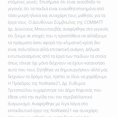
επόμενες γενιές. Επισήμανε ότι είναι αισιόδοξο το
γεγονός ότι τα παιδιά είναι ευαισθητοποιημένα από
τόσο μικρή ηλικία και συνεχάρη τους μαθητές για τα
έργα τους. Ο Διευθύνων Σύμβουλος της COMBATT
Δρ. Διονύσιος Μπουντουβάς αναφέρθηκε στο γεγονός
ότι ζούμε σε εποχές που η προσπάθεια να αλλάξουμε
τα πράγματα όσον αφορά την κλιματική κρίση δεν
είναι πολυτέλεια αλλά επιτακτική ανάγκη. Δήλωσε
εντυπωσιασμένος από τα έργα των παιδιών τα οποία
όπως τόνισε όχι μόνο δείχνουν να έχουν κατανοήσει
αυτό που τους ζητήθηκε να δημιουργήσουν αλλά μας
δείχνουν το δρόμο πώς πρέπει οι ίδιοι να χαράξουμε.
Η Πρόεδρος της NoWaste21, Δρ. Ευθυμία
Τριτοπούλου ευχαρίστησε τον Δήμο Κηφισιάς που
έθεσε υπό την αιγίδα του τον περιβαλλοντικό
διαγωνισμό. Αναφέρθηκε με λίγα λόγια στο
εκπαιδευτικό έργο της NoWaste21 και συνεχάρη