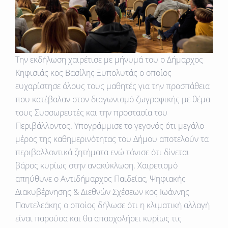
Την εκδήλωση χαιρέτισε με μήνυμά του ο Δήμαρχος
Κηφισιάς κος Βασίλης Ξυπολυτάς ο οποίος
ευχαρίστησε όλους τους μαθητές για την προσπάθεια
που κατέβαλαν στον διαγωνισμό ζωγραφικής με θέμα
τους Συσσωρευτές και την προστασία του
Περιβάλλοντος. Υπογράμμισε το γεγονός ότι μεγάλο
μέρος της καθημερινότητας του Δήμου αποτελούν τα
περιβαλλοντικά ζητήματα ενώ τόνισε ότι δίνεται
βάρος κυρίως στην ανακύκλωση. Χαιρετισμό
απηύθυνε ο Αντιδήμαρχος Παιδείας, Ψηφιακής
Διακυβέρνησης & Διεθνών Σχέσεων κος Ιωάννης
Παντελεάκης ο οποίος δήλωσε ότι η κλιματική αλλαγή
είναι παρούσα και θα απασχολήσει κυρίως τις