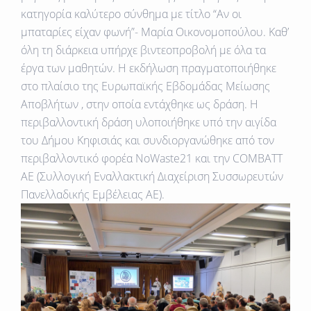
κατηγορία καλύτερο σύνθημα με τίτλο “Αν οι
μπαταρίες είχαν φωνή”- Μαρία Οικονομοπούλου. Καθ’
όλη τη διάρκεια υπήρχε βιντεοπροβολή με όλα τα
έργα των μαθητών. Η εκδήλωση πραγματοποιήθηκε
στο πλαίσιο της Ευρωπαϊκής Εβδομάδας Μείωσης
Αποβλήτων , στην οποία εντάχθηκε ως δράση. H
περιβαλλοντική δράση υλοποιήθηκε υπό την αιγίδα
του Δήμου Κηφισιάς και συνδιοργανώθηκε από τον
περιβαλλοντικό φορέα NoWaste21 και την COMBATT
AE (Συλλογική Εναλλακτική Διαχείριση Συσσωρευτών
Πανελλαδικής Εμβέλειας ΑΕ).