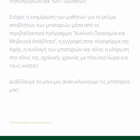
Νηπιαγωγείων και των Γυμνασίων.
Στόχος η ενημέρωση των μαθητών για το ρεύμα
αποβλήτων των μπαταριών μέσα από το
περιβαλλοντικό πρόγραμμα ''Κυκλική Οικονομία και
Μηδενικά Απόβλητα'', η εγγραφή στην πλατφόρμα της
Αφής, η συλλογή των μπαταριών και τέλος η κλήρωση
στο τέλος της σχολικής χρονιάς με πλούσια δώρα για
τους νικητές!
Διαδίδουμε το μήνυμα, ανακυκλώνουμε τις μπαταρίες
μας!
FaLang translation system by Faboba