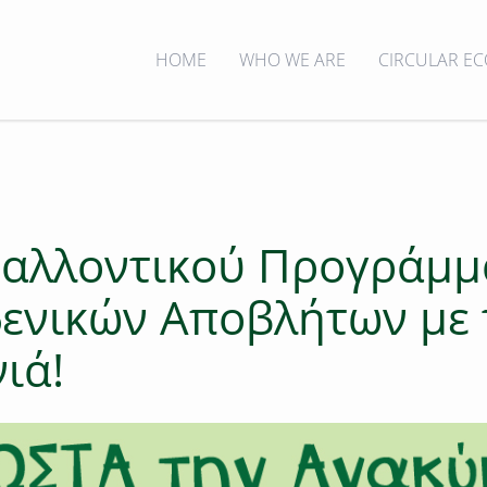
HOME
WHO WE ARE
CIRCULAR E
βαλλοντικού Προγράμμ
ενικών Αποβλήτων με 
ιά!