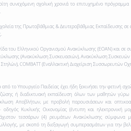
τρίτη συνεχόμενη σχολική χρονιά το επιτυχημένο πρόγραμμα
.
χολεία της Πρωτοβάθμιας & Δευτεροβάθμιας Εκπαίδευσης σε α
.
γίδα του Ελληνικού Οργανισμού Ανακύκλωσης (ΕΟΑΝ)
και σε σ
ακύκλωσης
(Ανακύκλωση Συσκευασιών),
Ανακύκλωση Συσκευών
 Στηλών),
COMBATT
(Εναλλακτική Διαχείριση Συσσωρευτών Οχ
 από το Υπουργείο Παιδείας έχει ήδη ξεκινήσει την φετινή σχ
 ζώσης ή διαδικτυακή εκπαίδευση όλων των μαθητών γύρω 
ύκλωση Αποβλήτων, με προβολή παρουσιάσεων και οπτικοα
 – οδηγός Κυκλικής Οικονομίας (έντυπη και ηλεκτρονική μ
άχιστον τεσσάρων (4) ρευμάτων Ανακύκλωσης σύμφωνα με
λλογής, με σκοπό τη διεξαγωγή συμπερασμάτων για την βελ