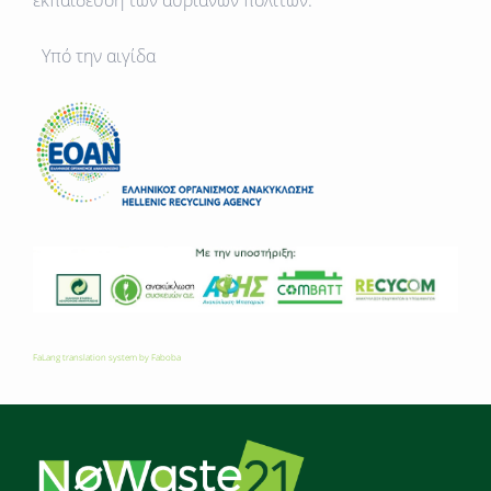
εκπαίδευση των αυριανών πολιτών.
Υπό την αιγίδα
FaLang translation system by Faboba