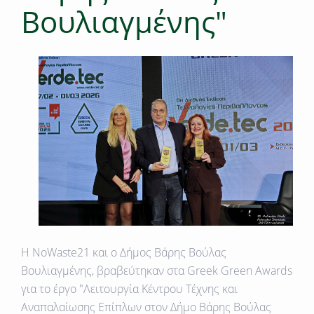
Βουλιαγμένης"
Η ΝοWaste21 και ο Δήμος Βάρης Βούλας
Βουλιαγμένης, βραβεύτηκαν στα Greek Green Awards
για το έργο "Λειτουργία Κέντρου Τέχνης και
Αναπαλαίωσης Επίπλων στον Δήμο Βάρης Βούλας