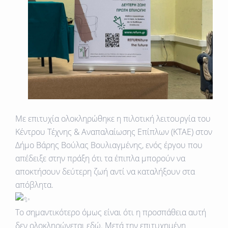
Με επιτυχία ολοκληρώθηκε η πιλοτική λειτουργία του
Κέντρου Τέχνης & Αναπαλαίωσης Επίπλων (ΚΤΑΕ) στον
Δήμο Βάρης Βούλας Βουλιαγμένης, ενός έργου που
απέδειξε στην πράξη ότι τα έπιπλα μπορούν να
αποκτήσουν δεύτερη ζωή αντί να καταλήξουν στα
απόβλητα.
Το σημαντικότερο όμως είναι ότι η προσπάθεια αυτή
δεν ολοκληρώνεται εδώ. Μετά την επιτυχημένη