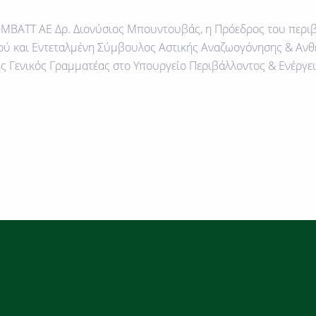
COMBATT AE
Δρ. Διονύσιος Μπουντουβάς
, η Πρόεδρος του περ
ύ και Εντεταλμένη Σύμβουλος Αστικής Αναζωογόνησης & Αν
ς Γενικός Γραμματέας στο Υπουργείο Περιβάλλοντος & Ενέργει