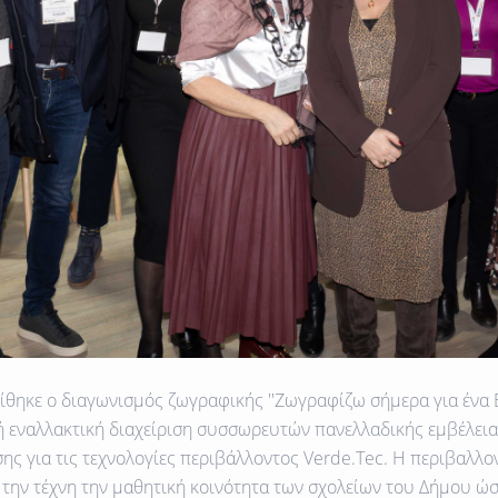
ίθηκε ο διαγωνισμός ζωγραφικής
''Ζωγραφίζω σήμερα για ένα 
 εναλλακτική διαχείριση συσσωρευτών πανελλαδικής εμβέλειας
σης για τις τεχνολογίες περιβάλλοντος Verde.Tec. H περιβαλλο
 την τέχνη την μαθητική κοινότητα των σχολείων του Δήμου ώσ