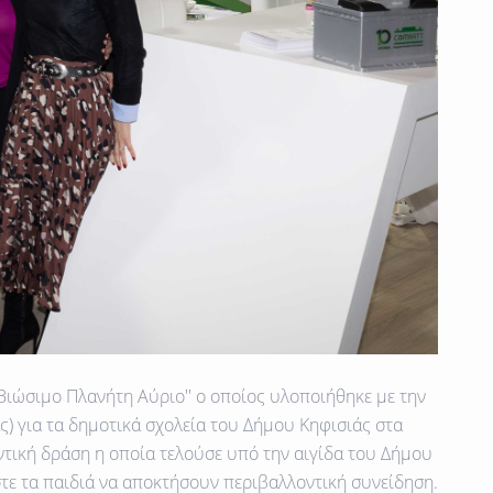
Βιώσιμο Πλανήτη Αύριο''
ο οποίος υλοποιήθηκε με την
) για τα
δημοτικά σχολεία του Δήμου Κηφισιάς
στα
ντική δράση η οποία τελούσε υπό την αιγίδα του
Δήμου
τε τα παιδιά να αποκτήσουν περιβαλλοντική συνείδηση.