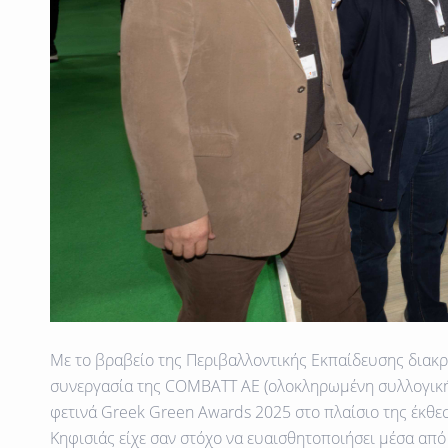
Με το βραβείο της
Περιβαλλοντικής Εκπαίδευσης
διακρ
συνεργασία της
COMBATT AE
(ολοκληρωμένη συλλογική
φετινά
Greek Green Awards 2025
στο πλαίσιο της έκθε
Κηφισιάς
είχε σαν στόχο να ευαισθητοποιήσει μέσα από