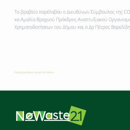
Το βραβείο παρέλαβαν ο Διευθύνων Σύμβουλος της 
κα Αμαλία Βραχνού
Πρόεδρος Αναπτυξιακού Οργανισμο
Χρηματοδοτήσεων του Δήμου και ο Δρ Πέτρος Βαρελίδη
FaLang translation system by Faboba