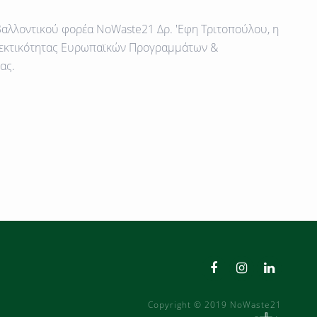
ιβαλλοντικού φορέα NoWaste21
Δρ. 'Εφη Τριτοπούλου,
η
θεκτικότητας Ευρωπαϊκών Προγραμμάτων &
ας.
Copyright © 2019 NoWaste21