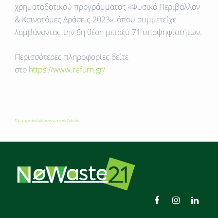
χρηματοδοτικού προγράμματος «Φυσικό Περιβάλλον
& Καινοτόμες Δράσεις 2023», όπου συμμετείχε
λαμβάνοντας την 6η θέση μεταξύ 71 υποψηφιοτήτων.
Περισσότερες πληροφορίες δείτε
στο
https://www.refurn.gr/
FaLang translation system by Faboba