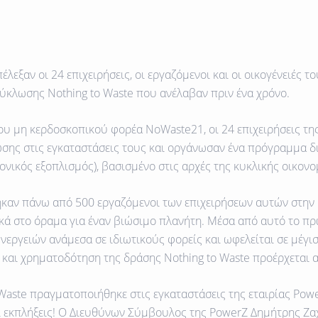
έλεξαν οι 24 επιχειρήσεις, οι εργαζόμενοι και οι οικογένειές 
ύκλωσης Nothing to Waste που ανέλαβαν πριν ένα χρόνο.
του μη κερδοσκοπικού φορέα NoWaste21, οι
24 επιχειρήσεις τ
σης στις εγκαταστάσεις τους και οργάνωσαν ένα
πρόγραμμα δι
ρονικός εξοπλισμός
), βασισμένο στις αρχές της κυκλικής οικον
ηκαν πάνω από 500 εργαζόμενοι
των επιχειρήσεων αυτών στην 
ά στο όραμα για έναν βιώσιμο πλανήτη. Μέσα από αυτό το
πρ
εργειών ανάμεσα σε ιδιωτικούς φορείς και ωφελείται σε μέγισ
 και χρηματοδότηση της δράσης Nothing to Waste προέρχεται 
o Waste πραγματοποιήθηκε στις εγκαταστάσεις της εταιρίας Po
αι εκπλήξεις! Ο Διευθύνων Σύμβουλος της PowerZ Δημήτρης Ζα