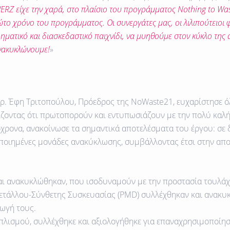
ERZ είχε την χαρά, στο πλαίσιο του προγράμματος
Nothing
to
Was
το χρόνο του προγράμματος. Οι συνεργάτες μας, οι λιλιπούτειοι 
υρηματικό και διασκεδαστικό παιχνίδι, να μυηθούμε στον κύκλο τη
νακυκλώνουμε!
»
Δρ. Έφη Τριτοπούλου, Πρόεδρος της NoWaste21, ευχαρίστησε όλε
οντας ότι πρωτοπορούν και εντυπωσιάζουν με την πολύ καλή 
όχρονα, ανακοίνωσε τα σημαντικά αποτελέσματα του έργου:
σε 
οποιημένες μονάδες ανακύκλωσης, συμβάλλοντας έτσι στην απο
ι ανακυκλώθηκαν, που ισοδυναμούν με την
προστασία τουλάχ
ετάλλου-Σύνθετης Συσκευασίας (
PMD
)
συλλέχθηκαν και ανακυκ
ωγή τους.
οπλισμού
, συλλέχθηκε και αξιολογήθηκε για επαναχρησιμοποίη