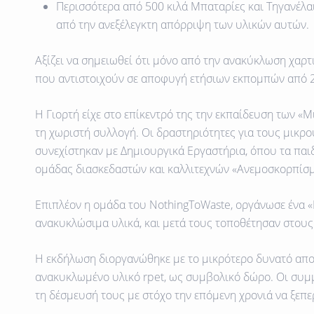
Περισσότερα από 500 κιλά Μπαταρίες και Τηγανέλα
από την ανεξέλεγκτη απόρριψη των υλικών αυτών.
Αξίζει να σημειωθεί ότι
μόνο από την ανακύκλωση χαρτ
που αντιστοιχούν σε
αποφυγή ετήσιων εκπομπών από 2
Η Γιορτή είχε στο επίκεντρό της την εκπαίδευση των «
τη χωριστή συλλογή. Οι δραστηριότητες για τους μικρ
συνεχίστηκαν με Δημιουργικά Εργαστήρια, όπου τα παιδ
ομάδας διασκεδαστών και καλλιτεχνών «Ανεμοσκορπίσμ
Επιπλέον η ομάδα του NothingToWaste, οργάνωσε ένα 
ανακυκλώσιμα υλικά, και μετά τους τοποθέτησαν στου
Η εκδήλωση διοργανώθηκε με το μικρότερο δυνατό αποτ
ανακυκλωμένο υλικό rpet, ως συμβολικό δώρο. Οι συμ
τη δέσμευσή τους με στόχο την επόμενη χρονιά να ξεπε