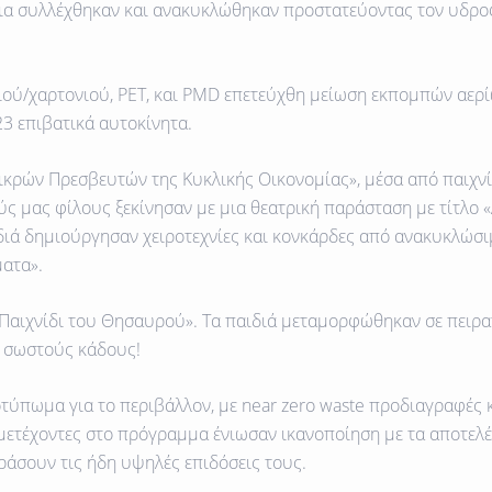
ια
συλλέχθηκαν και ανακυκλώθηκαν προστατεύοντας τον υδρο
ιού/χαρτονιού,
PET
, και
PMD
επετεύχθη
μείωση εκπομπών αερί
3 επιβατικά αυτοκίνητα
.
Μικρών Πρεσβευτών της Κυκλικής Οικονομίας», μέσα από παιχνί
ούς μας φίλους ξεκίνησαν με μια θεατρική παράσταση με τίτλο
ιά δημιούργησαν χειροτεχνίες και κονκάρδες από ανακυκλώσιμα
ατα».
«Παιχνίδι του Θησαυρού». Τα παιδιά μεταμορφώθηκαν σε πειρ
ς σωστούς κάδους!
ύπωμα για το περιβάλλον, με near zero waste προδιαγραφές 
μετέχοντες στο πρόγραμμα ένιωσαν ικανοποίηση με τα αποτελέ
ράσουν τις ήδη υψηλές επιδόσεις τους.