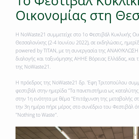
1ο Φεστιβάλ Κυκλικ
Οικονομίας στη Θε
H NoWaste21 συμμετείχε στο 1ο Φεστιβάλ Κυκλικής Οι
Θεσσαλονίκης (2-4 Ιουνίου 2022), σε εκδηλώσεις, ημερίδ
powered by TITAN, με τη συνεργασία της ΑΝΑΚΥΚΛΩΣΗ
διαλογής και ταξινόμησης ΑΗΗΕ Βόρειας Ελλάδας, και τ
της NoWaste21.
H πρόεδρος της ΝοWaste21 δρ. 'Εφη Τριτοπούλου συμμ
φεστιβάλ στην ημερίδα ''Τα πανεπιστήμια ως καταλύτης
στην 1η ενότητα με θέμα ''Επιτάχυνση της μεταβολής στ
την 3η ημέρα πήρε μέρος στο συνέδριο του Φεστιβάλ ό
''Nothing to Waste''.