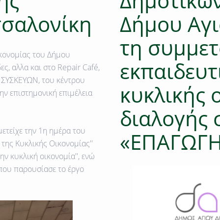
ής
Δημοτικών
σσαλονίκη
Δήμου Αγι
τη συμμετ
κονομίας του Δήμου
εκπαιδευ
ες, αλλα και στο Repair Café,
 ΣΥΣΚΕΥΩΝ, του κέντρου
κυκλικής 
ην επιστημονική επιμέλεια
διαλογής 
ετείχε την 1η ημέρα του
«ΕΠΑΓΩΓ
 της Κυκλικής Οικονομίας''
ην κυκλική οικονομία'', ενώ
που παρουσίασε το έργο