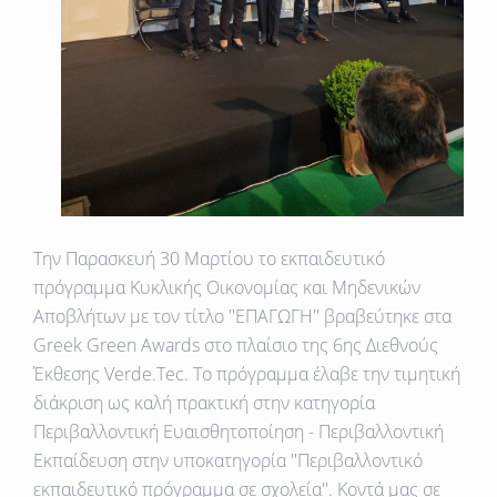
Tην Παρασκευή 30 Μαρτίου το εκπαιδευτικό
πρόγραμμα Κυκλικής Οικονομίας και Μηδενικών
Αποβλήτων με τον τίτλο ''ΕΠΑΓΩΓΗ'' βραβεύτηκε στα
Greek Green Awards στο πλαίσιο της 6ης Διεθνούς
Έκθεσης Verde.Tec. To πρόγραμμα έλαβε την τιμητική
διάκριση ως καλή πρακτική στην κατηγορία
Περιβαλλοντική Ευαισθητοποίηση - Περιβαλλοντική
Εκπαίδευση στην υποκατηγορία ''Περιβαλλοντικό
εκπαιδευτικό πρόγραμμα σε σχολεία''. Κοντά μας σε