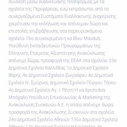
σύνδεση μέσω διαδικτυακής πλατφόρμας με τα
σχολεία της Περιφέρειας, ενώ εκπρόσωποι από τα
συνεργαζόμενα Συστήματα Εναλλακτικής Διαχείρισης
χαιρέτισαν την εκδήλωση και απένειμαν δώρα και
επιστολές επιβράβευσης στα παρευρισκόμενα
σχολεία. Πιο συγκεκριμένα η κα Βίκυ Μανανά,
Υπεύθυνη Εκπαιδευτικών Προγραμμάτων της
Ελληνικής Εταιρείας Αξιοποίησης Ανακύκλωσης
απένειμε δώρα, προσφορά της ΕΕΑΑ στα σχολεία: 23ο
Δημοτικό Σχολείο Καλλιθέας 1ο Δημοτικό Σχολείο
Βάρης 4ο Δημοτικό Σχολείο Ζωγράφου 4ο Δημοτικό
Σχολείο Ν. Σμύρνης Δημοτικό Σχολείο Πύργου Τήνου
4ο Δημοτικό Σχολείο Αγ. Ι. Ρέντη H κα Χριστιάνα
Μπόχαλη Υπεύθυνη Επικοινωνίας & Marketing της
Ανακύκλωση Συσκευών A.E. η οποία απένειμε δώρα,
προσφορά της Ανακύκλωσης Συσκευών στα σχολεία:
24ο Δημοτικό Σχολείο Αθηνών 135ο Δημοτικό Σχολείο
Αθηνών 12ο Δημοτικό Σχολείο Ηλιούπολης 4ο