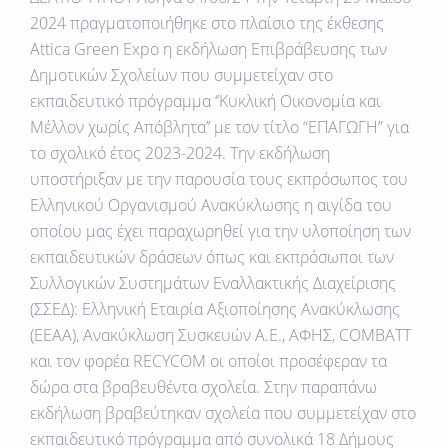
2024 πραγματοποιήθηκε στο πλαίσιο της έκθεσης
Attica Green Expo η εκδήλωση Επιβράβευσης των
Δημοτικών Σχολείων που συμμετείχαν στο
εκπαιδευτικό πρόγραμμα ‘’Κυκλική Οικονομία και
Μέλλον χωρίς Απόβλητα’’ με τον τίτλο “ΕΠΑΓΩΓΗ” για
το σχολικό έτος 2023-2024. Την εκδήλωση
υποστήριξαν με την παρουσία τους εκπρόσωπος του
Ελληνικού Οργανισμού Ανακύκλωσης η αιγίδα του
οποίου μας έχει παραχωρηθεί για την υλοποίηση των
εκπαιδευτικών δράσεων όπως και εκπρόσωποι των
Συλλογικών Συστημάτων Εναλλακτικής Διαχείρισης
(ΣΣΕΔ): Eλληνική Εταιρία Αξιοποίησης Ανακύκλωσης
(EEAA), Aνακύκλωση Συσκευών Α.Ε., ΑΦΗΣ, COMBATT
και τον φορέα RECYCOM οι οποίοι προσέφεραν τα
δώρα στα βραβευθέντα σχολεία. Στην παραπάνω
εκδήλωση βραβεύτηκαν σχολεία που συμμετείχαν στο
εκπαιδευτικό πρόγραμμα από συνολικά 18 Δήμους