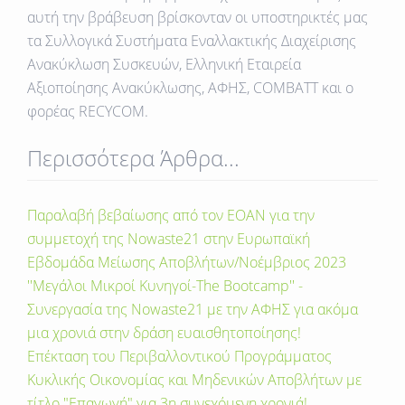
αυτή την βράβευση βρίσκονταν οι υποστηρικτές μας
τα Συλλογικά Συστήματα Εναλλακτικής Διαχείρισης
Ανακύκλωση Συσκευών, Ελληνική Εταιρεία
Αξιοποίησης Ανακύκλωσης, AΦΗΣ, COMBATT και ο
φορέας RECYCOM.
Περισσότερα Άρθρα...
Παραλαβή βεβαίωσης από τον ΕΟΑΝ για την
συμμετοχή της Nowaste21 στην Ευρωπαϊκή
Εβδομάδα Μείωσης Αποβλήτων/Νοέμβριος 2023
''Μεγάλοι Μικροί Κυνηγοί-The Bootcamp'' -
Συνεργασία της Νοwaste21 με την ΑΦΗΣ για ακόμα
μια χρονιά στην δράση ευαισθητοποίησης!
Επέκταση του Περιβαλλοντικού Προγράμματος
Κυκλικής Οικονομίας και Μηδενικών Αποβλήτων με
τίτλο "Επαγωγή" για 3η συνεχόμενη χρονιά!