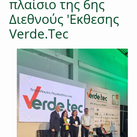
πλαίσιο της 6ης
Διεθνούς 'Εκθεσης
Verde.Tec