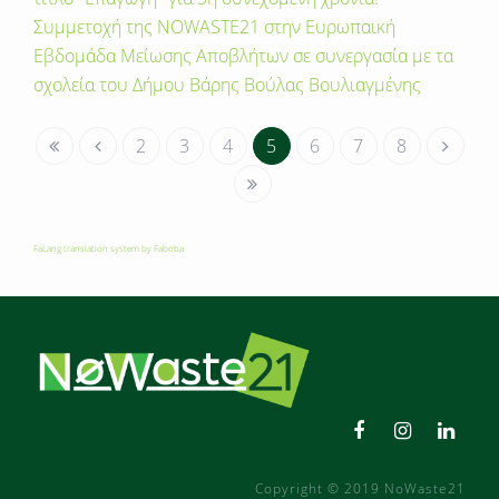
Συμμετοχή της ΝΟWASTE21 στην Ευρωπαική
Εβδομάδα Μείωσης Αποβλήτων σε συνεργασία με τα
σχολεία του Δήμου Βάρης Βούλας Βουλιαγμένης
2
3
4
5
6
7
8
FaLang translation system by Faboba
Copyright © 2019 NoWaste21