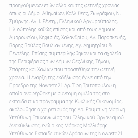
προηγούμενων ετών αλλά και της φετινής χρονιάς
όπως οι Δήμοι Αθηναίων, Καλλιθέας, Ζωγράφου, Ν.
Σμύρνης, Αγ. Ι. Ρέντη, , Ελληνικού Αργυρούπολης,
Ηλιούπολης καθώς επίσης και από τους Δήμους
Αμαρουσίου, Κηφισιάς, Χαλανδρίου, Αγ. Παρασκευής,
Βάρης Βούλας Βουλιαγμένης, Αγ. Δημητρίου &
Πεντέλης. Επίσης συμπεριλήφθηκαν και τα σχολεία
της Περιφέρειας των Δήμων Θες/νίκης, Τήνου,
Σπάρτης και Χανίων που προστέθηκε την φετινή
χρονιά. Η έναρξη της εκδήλωσης έγινε από την
Πρόεδρο της Νοwaste21 Δρ. Έφη Τριτοπούλου η
οποία αναφέρθηκε με σύντομη ομιλία της στο
εκπαιδευτικό πρόγραμμα της Κυκλικής Οικονομίας,
ακολούθησε ο χαιρετισμός της Δρ. Ρουμπίνη Μαρίνη –
Υπεύθυνη Επικοινωνίας του Ελληνικού Οργανισμού
Ανακύκλωσης, ενώ ο κος Μάρκος Μαλλιάρης
Υπεύθυνος Εκπαιδευτικών Δράσεων της Nowaste21