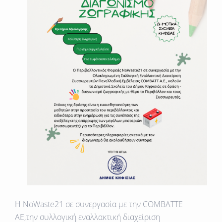
H ΝοWaste21 σε συνεργασία με την COMBATTE
AE,την συλλογική εναλλακτική διαχείριση