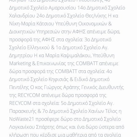
Δημοτικό Σχολείο Αμαρουσίου 14ο Δημοτικό Σχολείο
Χαλανδρίου 24ο Δημοτικό Σχολείο Θες/νίκης Η κα
Νίκη-Μαρία Κάτσιου Υπεύθυνη Οικονομικών &
Διοικητικών Υπηρεσιών στην ΑΦΗΣ απένειμε δώρα,
προσφορά της ΑΦΗΣ στα σχολεία: 3ο Δημοτικό
Σχολείο Ελληνικού & 1ο Δημοτικό Σχολείο Αγ.
Δημητρίου Η κα Μαρία Καψιμαλάκου, Υπεύθυνη
Μarketing & Επικοινωνίας της COMBATT απένειμε
δώρα προσφορά της COMBATT στα σχολεία: 4ο
Δημοτικό Σχολείο Κηφισιάς & Ειδικό Δημοτικό
Πεντέλης O κος Γιώργος Αράπης Γενικός Διευθυντής
της RECYCOM απένειμε δώρα προσφορά της
RECYCOM στα σχολεία: 5ο Δημοτικό Σχολείο Αγ.
Παρασκευής & 7ο Δημοτικό Σχολείο Χανίων Τέλος η
NoWaste21 προσέφερε δώρο στο Δημοτικό Σχολείο
Λογκανίκου Σπάρτης όπως και ένα δώρο ύστερα από
κλήρωση που κέρδισε μια μαθήτρια από τα σχολεία