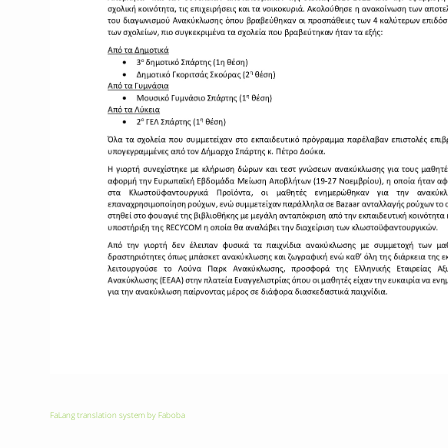
FaLang translation system by Faboba