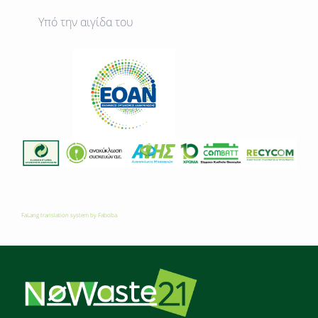
Υπό την αιγίδα του
FaLang translation system by Faboba